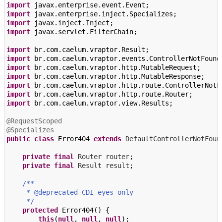
import
javax.enterprise.event.Event
;
import
javax.enterprise.inject.Specializes
;
import
javax.inject.Inject
;
import
javax.servlet.FilterChain
;
import
br.com.caelum.vraptor.Result
;
import
br.com.caelum.vraptor.events.ControllerNotFound
import
br.com.caelum.vraptor.http.MutableRequest
;
import
br.com.caelum.vraptor.http.MutableResponse
;
import
br.com.caelum.vraptor.http.route.ControllerNotF
import
br.com.caelum.vraptor.http.route.Router
;
import
br.com.caelum.vraptor.view.Results
;
@RequestScoped
@Specializes
public
class
Error404
extends
DefaultControllerNotFoun
private
final
Router
router
;
private
final
Result
result
;
/**
     * @deprecated CDI eyes only
     */
protected
Error404
()
{
this
(
null
,
null
,
null
);