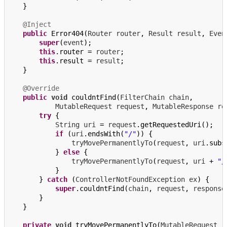
}
@Inject
public
Error404
(
Router
router
,
Result
result
,
Even
super
(
event
);
this
.
router
=
router
;
this
.
result
=
result
;
}
@Override
public
void
couldntFind
(
FilterChain
chain
,
MutableRequest
request
,
MutableResponse
re
try
{
String
uri
=
request
.
getRequestedUri
();
if
(
uri
.
endsWith
(
"/"
))
{
tryMovePermanentlyTo
(
request
,
uri
.
subs
}
else
{
tryMovePermanentlyTo
(
request
,
uri
+
"/
}
}
catch
(
ControllerNotFoundException
ex
)
{
super
.
couldntFind
(
chain
,
request
,
response
}
}
private
void
tryMovePermanentlyTo
(
MutableRequest
r