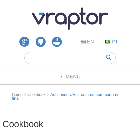
EN
PT
Google
GitHub
GUJ
Groups
Respostas
MENU
Download
Home
Cookbook
Aceitando URLs com ou sem barra no
final
Documentação
Cookbook
Changelog
Cookbook
Roadmap