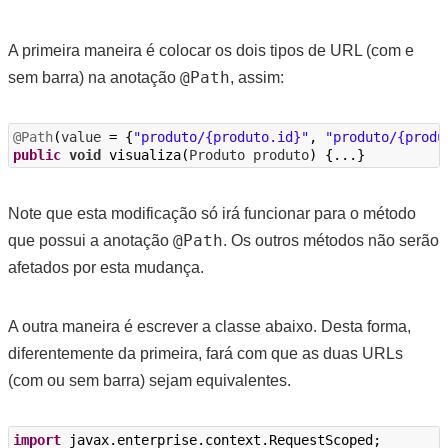
A primeira maneira é colocar os dois tipos de URL (com e
@Path
sem barra) na anotação
, assim:
@Path
(
value
=
{
"produto/{produto.id}"
,
"produto/{produ
public
void
visualiza
(
Produto
produto
)
{...}
Note que esta modificação só irá funcionar para o método
@Path
que possui a anotação
. Os outros métodos
não
serão
afetados por esta mudança.
A outra maneira é escrever a classe abaixo. Desta forma,
diferentemente da primeira, fará com que as duas URLs
(com ou sem barra) sejam equivalentes.
import
javax.enterprise.context.RequestScoped
;